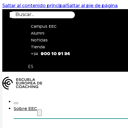
Saltar al contenido principal
Saltar al pie de página
Buscar
Campus EEC
Alumni
Noticias
Tienda
900 10 91 34
+34
0
ES
Sobre EEC