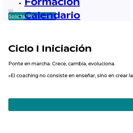
Formación
Calendario
Solicitar información
Alumni
Noticias
Coaching Online
Ciclo I Iniciación
Equipo
Testimonios
Casos de éxito
Ponte en marcha. Crece, cambia, evoluciona.
Tienda
«El coaching no consiste en enseñar, sino en crear 
ES
Solicita información