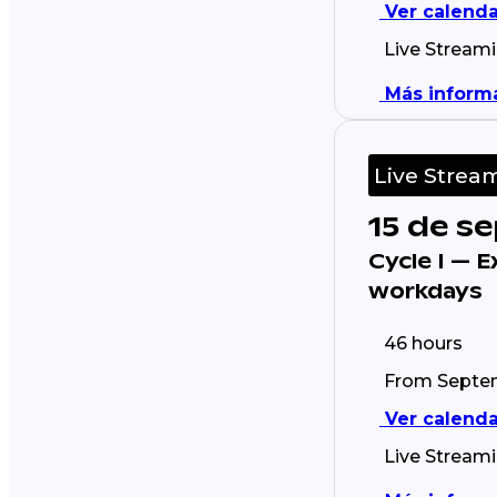
Ver calenda
Live Stream
Más inform
Live Strea
15 de s
Cycle I — 
workdays
46 hours
From Septemb
Ver calenda
Live Stream