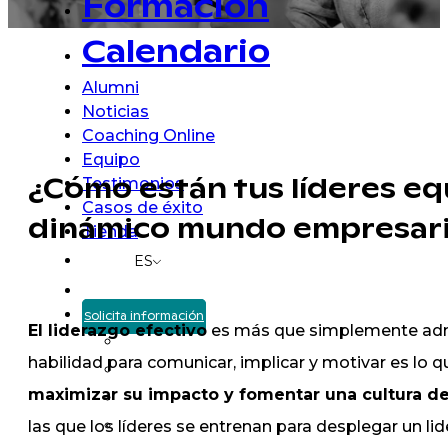
Formación
Calendario
Alumni
Noticias
Coaching Online
Equipo
Testimonios
¿Cómo están tus líderes eq
Casos de éxito
dinámico mundo empresari
Tienda
ES
Solicita información
El
liderazgo efectivo
es más que simplemente adm
habilidad para comunicar, implicar y motivar es lo q
maximizar su impacto y fomentar una cultura de
las que
los líderes
se entrenan para
desplegar un li