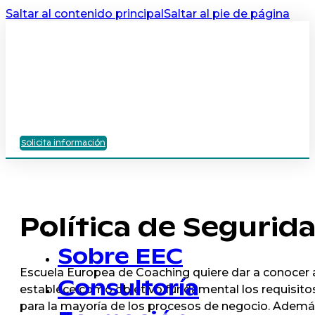
Saltar al contenido principal
Saltar al pie de página
Solicita información
Política de Segurid
Sobre EEC
Escuela Europea de Coaching quiere dar a conocer a 
Consultoría
establece como objetivo fundamental los requisitos 
para la mayoría de los procesos de negocio. Ademá