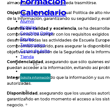
Formación
almacenarse o por los que pueda trasmitirse.
Calendario
Objetivo,
el objetivo de la actual Política de alto n
de la Información, garantizando su seguridad y, ev
Alumni
Noticias
Garantía de calidad y excelencia
, se ha desarrol
Coaching Online
compromiso de cumplir con los requisitos exigidos
Equipo
desarrollar todas las actividades de Escuela Europe
Testimonios
compromiso adquirido, para asegurar la disponibilida
Casos de éxito
objetivos en la gestión de la Seguridad de la Inform
Tienda
Confidencialidad
, asegurando que sólo quienes e
ES
puedan acceder a la información, evitando así prob
Integridad,
asegurando que la información y sus m
Solicita información
autorizadas.
Disponibilidad
, asegurando que los usuarios autor
garantizando en todo momento el acceso a los siste
negocio.