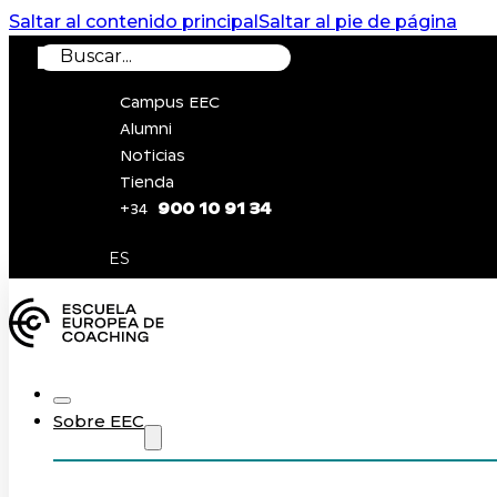
Saltar al contenido principal
Saltar al pie de página
Buscar
Campus EEC
Alumni
Noticias
Tienda
900 10 91 34
+34
0
ES
Sobre EEC