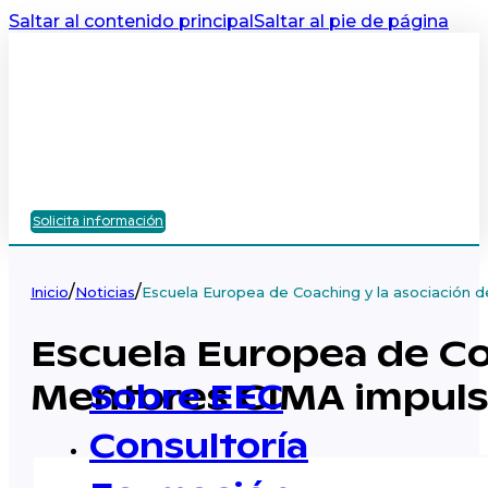
Saltar al contenido principal
Saltar al pie de página
Solicita información
/
/
Inicio
Noticias
Escuela Europea de Coaching y la asociación 
Escuela Europea de Co
Mentores CIMA impuls
Sobre EEC
Consultoría