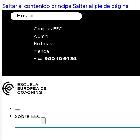
Saltar al contenido principal
Saltar al pie de página
Buscar
Campus EEC
Alumni
Noticias
Tienda
900 10 91 34
+34
0
Sobre EEC