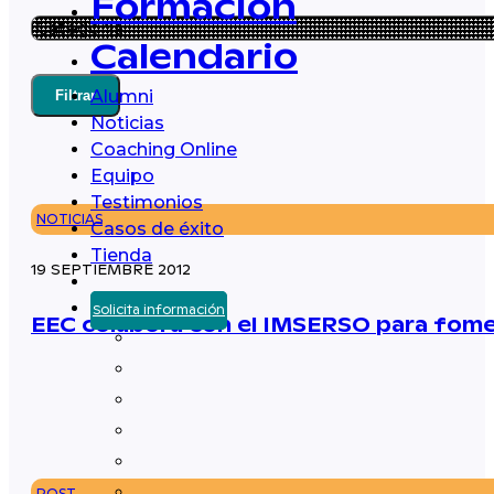
Formación
Calendario
Alumni
Filtrar
Noticias
Coaching Online
Equipo
Testimonios
NOTICIAS
Casos de éxito
Tienda
19 SEPTIEMBRE 2012
Solicita información
EEC colabora con el IMSERSO para fomen
POST