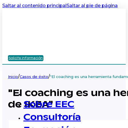
Saltar al contenido principal
Saltar al pie de página
Solicita información
/
/
Inicio
Casos de éxito
"El coaching es una herramienta fundam
"El coaching es una h
de IKEA"
Sobre EEC
Consultoría