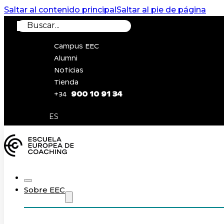
Saltar al contenido principal
Saltar al pie de página
Buscar
Campus EEC
Alumni
Noticias
Tienda
900 10 91 34
+34
0
ES
Sobre EEC