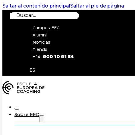
Saltar al contenido principal
Saltar al pie de página
Buscar
Campus EEC
Alumni
Noticias
Tienda
900 10 91 34
+34
0
ES
Sobre EEC