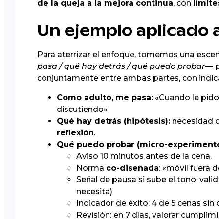
de la queja a la mejora continua
, con
límite
Un ejemplo aplicado a
Para aterrizar el enfoque, tomemos una escena
pasa / qué hay detrás / qué puedo probar
— p
conjuntamente entre ambas partes, con indica
Como adulto,
me pasa:
«Cuando le pido 
discutiendo»
Qué hay detrás (hipótesis):
necesidad 
reflexión
.
Qué puedo probar (micro-experimento
Aviso 10 minutos antes de la cena.
Norma
co-diseñada
: «móvil fuera 
Señal de pausa si sube el tono; vali
necesita)
Indicador de éxito: 4 de 5 cenas sin 
Revisión: en 7 días, valorar cumplim