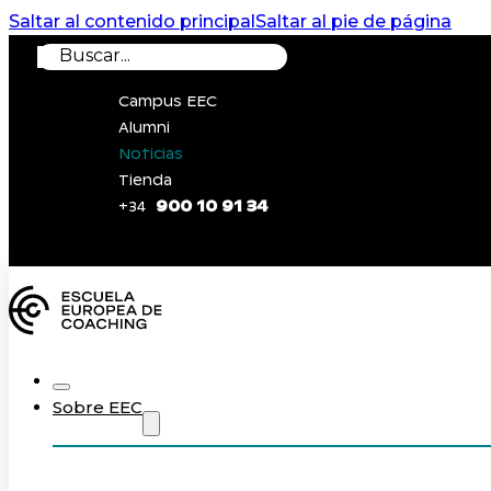
Saltar al contenido principal
Saltar al pie de página
Buscar
Campus EEC
Alumni
Noticias
Tienda
900 10 91 34
+34
0
Sobre EEC