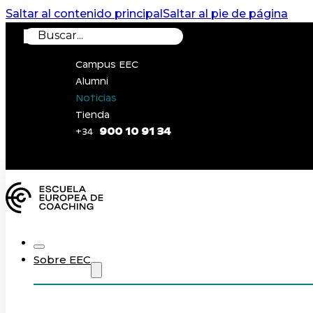
Saltar al contenido principal
Saltar al pie de página
Buscar
Campus EEC
Alumni
Noticias
Tienda
900 10 91 34
+34
0
Sobre EEC