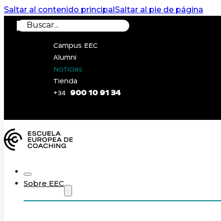
Saltar al contenido principal
Saltar al pie de página
Buscar
Campus EEC
Alumni
Noticias
Tienda
900 10 91 34
+34
0
Sobre EEC