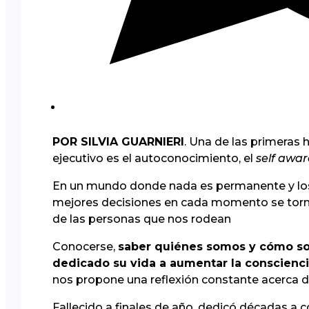
POR SILVIA GUARNIERI
. Una de las primeras
ejecutivo es el autoconocimiento, el
self awa
En un mundo donde nada es permanente y los c
mejores decisiones en cada momento se torna 
de las personas que nos rodean
Conocerse,
saber quiénes somos y cómo som
dedicado su vida a aumentar la conscienci
nos propone una reflexión constante acerca 
Fallecido a finales de año, dedicó décadas a co