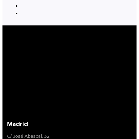
Madrid
C/ José Abascal, 32