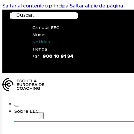
Saltar al contenido principal
Saltar al pie de página
Buscar
Campus EEC
Alumni
Noticias
Tienda
900 10 91 34
+34
0
Sobre EEC