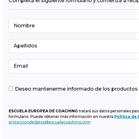
Completa el siguiente formulario y comienza a recib
Deseo mantenerme informado de los productos y 
ESCUELA EUROPEA DE COACHING
tratará sus datos personales par
formulario. Puede obtener más información en nuestra
Política de
protecciondedatos@escuelacoaching.com