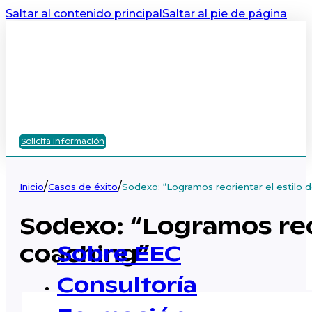
Saltar al contenido principal
Saltar al pie de página
Solicita información
/
/
Inicio
Casos de éxito
Sodexo: “Logramos reorientar el estilo d
Sodexo: “Logramos reor
coaching”
Sobre EEC
Consultoría