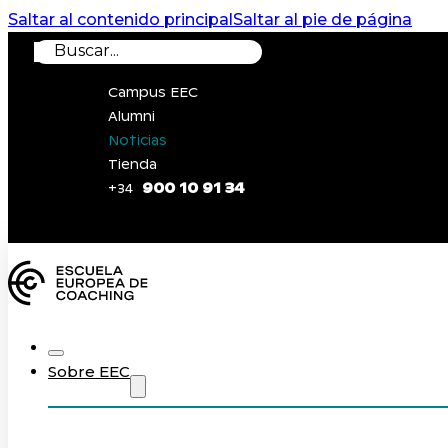
Saltar al contenido principal
Saltar al pie de página
Buscar
Campus EEC
Alumni
Noticias
Tienda
900 10 91 34
+34
0
Sobre EEC