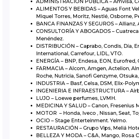
​ADMINISTRACIÓN PÚBLICA – Amvisa, Corre
ALIMENTOS Y BEBIDAS – Aguas Font Vella,
Miquel Torres, Moritz, Nestlé, Osborne,
BANCA FINANZAS Y SEGUROS – Allianz, Axa,
CONSULTORÍA Y ABOGADOS – Cuatrecasas
Menéndez.
DISTRIBUCIÓN – Caprabo, Condis, Día, Emil
International, Carrefour, LIDL, VTO.
ENERGÍA – BNP, Endesa, EON, Eurofred, Ga
FARMACIA – Alcom, Amgen, Actelion, Almira
Roche, Nutricia, Sanofi Genzyme, Otsuka,
INDUSTRIA – Basf, Celsa, DSM, Elix-Poly
INGENIERIA E INFRAESTRUCTURA – Airbus, 
LUJO – Loewe perfumes, LVMH.
MEDICINA Y SALUD – Canon, Fresenius Med
MOTOR – Honda, Iveco , Nissan, Seat, To
OCIO – Stage Enterteinment. Yelmo.
RESTAURACIÓN – Grupo Vips, Meliá Hotel
BELLEZA Y MODA – C&A, Mango, Rosa Cla