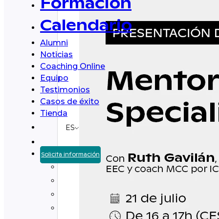
Formación
Calendario
Alumni
Noticias
Coaching Online
Equipo
Testimonios
Casos de éxito
Tienda
ES
Solicita información