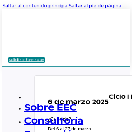
Saltar al contenido principal
Saltar al pie de página
Solicita información
Ciclo I
6 de marzo 2025
Sobre EEC
¿Cuándo?
Consultoría
Del 6 al 27 de marzo