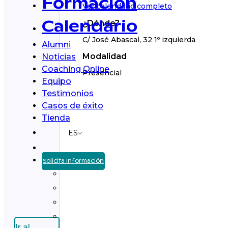
Formación
Ver calendario completo
¿Dónde?
Calendario
C/ José Abascal, 32 1º izquierda
Alumni
Modalidad
Noticias
Coaching Online
Presencial
Equipo
Testimonios
Casos de éxito
Tienda
ES
Solicita información
Ir al