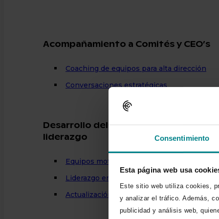
Acompañamiento a Comités y CEO’s
Coaching de equipos para alta dirección
Conversaciones estratégicas
Desarrollo del
liderazgo
Consentimiento
Equipos motivados y anti-frágiles
Esta página web usa cookie
Liderazgo emocional
Este sitio web utiliza cookies, 
Actualización y mejora de competencias (ups
y analizar el tráfico. Además, c
publicidad y análisis web, quie