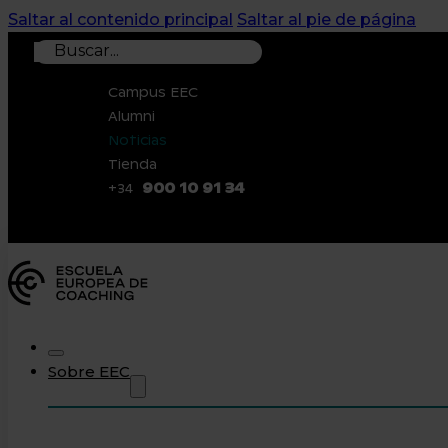
Saltar al contenido principal
Saltar al pie de página
Buscar
Campus EEC
Alumni
Noticias
Tienda
900 10 91 34
+34
0
Sobre EEC