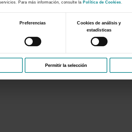
ervicios. Para más información, consulte la
Política de Cookies
.
nal
Preferencias
Cookies de análisis y
y las formas de trabajo de los equipos y su escalado organizac
estadísticas
idos
Permitir la selección