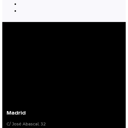
Madrid
C/ José Abascal, 32