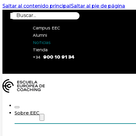
Saltar al contenido principal
Saltar al pie de página
Buscar
Campus EEC
Alumni
Noticias
Tienda
900 10 91 34
+34
0
Sobre EEC