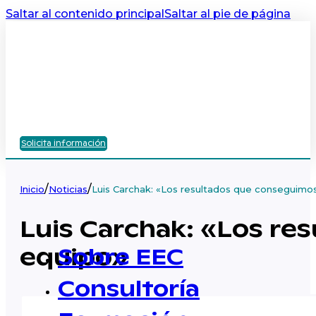
Saltar al contenido principal
Saltar al pie de página
Solicita información
/
/
Inicio
Noticias
Luis Carchak: «Los resultados que conseguimos
Luis Carchak: «Los re
equipo»
Sobre EEC
Consultoría