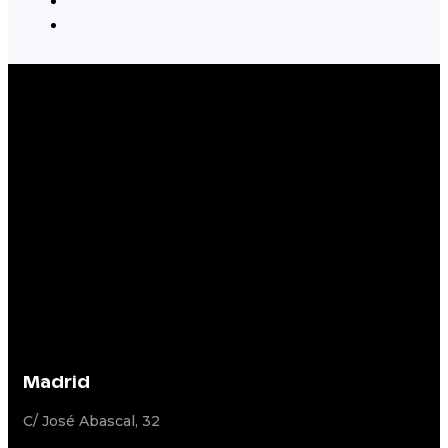
Madrid
C/ José Abascal, 32