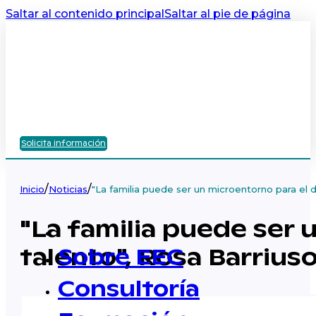
Saltar al contenido principal
Saltar al pie de página
Solicita información
/
/
Inicio
Noticias
"La familia puede ser un microentorno para el d
"La familia puede ser 
talento", Rosa Barrius
Sobre EEC
Consultoría