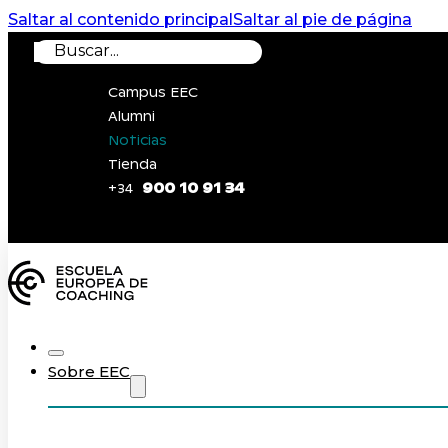
Saltar al contenido principal
Saltar al pie de página
Buscar
Campus EEC
Alumni
Noticias
Tienda
900 10 91 34
+34
0
Sobre EEC