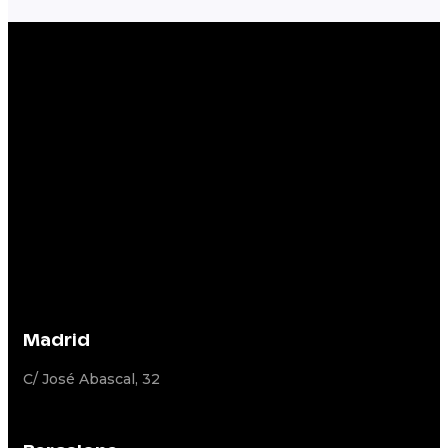
Madrid
C/ José Abascal, 32