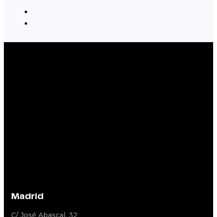
Madrid
C/ José Abascal, 32