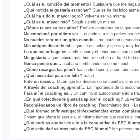
¿Cuál es tu canción del momento?
Cualquiera que me haga po
¿Qué noticia te gustaría escuchar?
Que se ha decidido aumenta
¿Cuál ha sido tu mayor logro?
Volver a ser yo misma.
¿Cuál es tu mayor reto?
Seguir siendo yo misma.
¿Dónde te ves en tres años?
Prefiero centrarme en lo que esto
Me emocioné por última vez…
cuando vi a mis padres por pri
No puedes reprimir un grito cuando…
me asustan o cuando 
Mis amigos dicen de mí…
que sé escuchar y que soy muy lea
Lo que mejor hago es…
reflexionar y obtener una visión globa
Me gustaría…
que hubiera más humor en el día a día de todo e
Nunca pensé que…
acabaría certificándome como coach.
¿Cómo recargas las pilas?
haciendo deporte, sobre todo si es 
¿Qué necesitas para ser feliz?
Salud.
Pide un deseo…
Dicen que los deseos no se cuentan, o no se 
A través del coaching aprendí…
La importancia de la escucha
Para mí el coaching es…
Un camino al autoconocimento a travé
¿En qué colectivos te gustaría aplicar el coaching?
La verda
Recomiéndanos un libro de coaching.
Recomiendo dos: «Los c
¿Qué formación/investigación/experiencias están comple
Conem que oferta la escuela, al mismo tiempo que realizo el cu
¿Qué podrías aportar de ello a la comunidad de EEC Alumn
¿Qué actividad valoras más de EEC Alumni?
Me parecen muy 