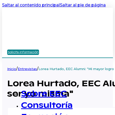
Saltar al contenido principal
Saltar al pie de página
Solicita información
/
/
Inicio
Entrevistas
Lorea Hurtado, EEC Alumni: "Mi mayor logro 
Lorea Hurtado, EEC Alu
ser yo misma"
Sobre EEC
Consultoría