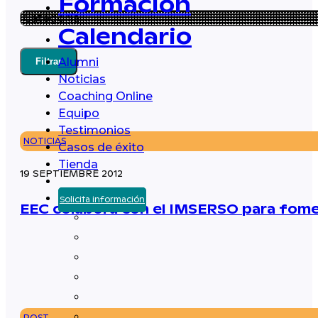
Formación
Calendario
Alumni
Filtrar
Noticias
Coaching Online
Equipo
Testimonios
NOTICIAS
Casos de éxito
Tienda
19 SEPTIEMBRE 2012
Solicita información
EEC colabora con el IMSERSO para fomen
POST